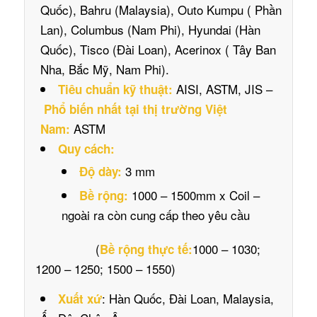
Quốc), Bahru (Malaysia), Outo Kumpu ( Phần
Lan), Columbus (Nam Phi), Hyundai (Hàn
Quốc), Tisco (Đài Loan), Acerinox ( Tây Ban
Nha, Bắc Mỹ, Nam Phi).
AISI, ASTM, JIS –
Tiêu chuẩn kỹ thuật:
Phổ biến nhất tại thị trường Việt
ASTM
Nam:
Quy cách:
3 mm
Độ dày:
1000 – 1500mm x Coil –
Bề rộng:
ngoài ra còn cung cấp theo yêu cầu
(
1000 – 1030;
Bề rộng thực tế:
1200 – 1250; 1500 – 1550)
: Hàn Quốc, Đài Loan, Malaysia,
Xuất xứ