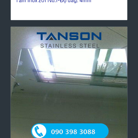
Tấm inox 201 No.1-Độ dày: 4mm