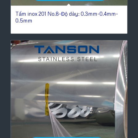
Tấm inox 201 No.8-Độ dày: 0.3mm-0.4mm-
0.5mm