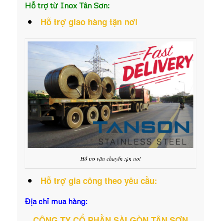
Hỗ trợ từ Inox Tân Sơn:
Hỗ trợ giao hàng tận nơi
Hỗ trợ vận chuyển tận nơi
Hỗ trợ gia công theo yêu cầu:
Địa chỉ mua hàng:
CÔNG TY CỔ PHẦN SÀI GÒN TÂN SƠN