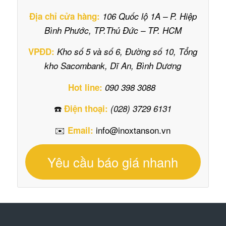
Địa chỉ cửa hàng:
106 Quốc lộ 1A – P. Hiệp
Bình Phước, TP.Thủ Đức – TP. HCM
VPĐD:
Kho số 5 và số 6, Đường số 10, Tổng
kho Sacombank, Dĩ An, Bình Dương
Hot line:
090 398 3088
☎️
Điện thoại:
(028) 3729 6131
✉️
info@inoxtanson.vn
Email:
Yêu cầu báo giá nhanh