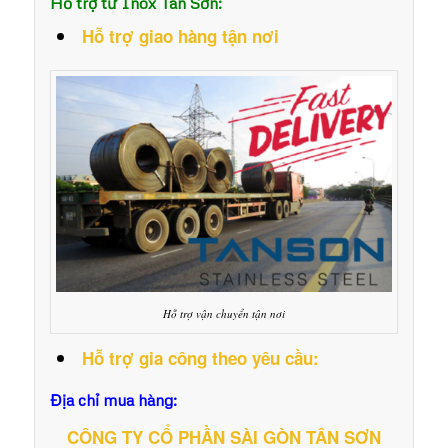
Hỗ trợ từ Inox Tân Sơn:
Hỗ trợ giao hàng tận nơi
Hỗ trợ vận chuyển tận nơi
Hỗ trợ gia công theo yêu cầu:
Địa chỉ mua hàng:
CÔNG TY CỔ PHẦN SÀI GÒN TÂN SƠN