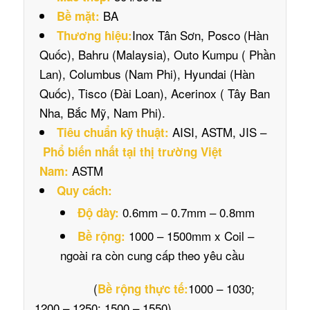
BA
Bề mặt:
Inox Tân Sơn, Posco (Hàn
Thương hiệu:
Quốc), Bahru (Malaysia), Outo Kumpu ( Phần
Lan), Columbus (Nam Phi), Hyundai (Hàn
Quốc), Tisco (Đài Loan), Acerinox ( Tây Ban
Nha, Bắc Mỹ, Nam Phi).
AISI, ASTM, JIS –
Tiêu chuẩn kỹ thuật:
Phổ biến nhất tại thị trường Việt
ASTM
Nam:
Quy cách:
0.6mm – 0.7mm – 0.8mm
Độ dày:
1000 – 1500mm x Coil –
Bề rộng:
ngoài ra còn cung cấp theo yêu cầu
(
1000 – 1030;
Bề rộng thực tế:
1200 – 1250; 1500 – 1550)