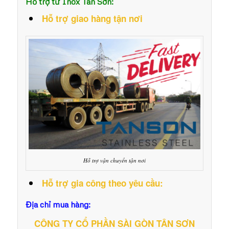
Hỗ trợ từ Inox Tân Sơn:
Hỗ trợ giao hàng tận nơi
Hỗ trợ vận chuyển tận nơi
Hỗ trợ gia công theo yêu cầu:
Địa chỉ mua hàng:
CÔNG TY CỔ PHẦN SÀI GÒN TÂN SƠN