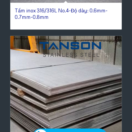
Tấm inox 316/316L No.4-Độ dày: 0.6mm-
0.7mm-0.8mm