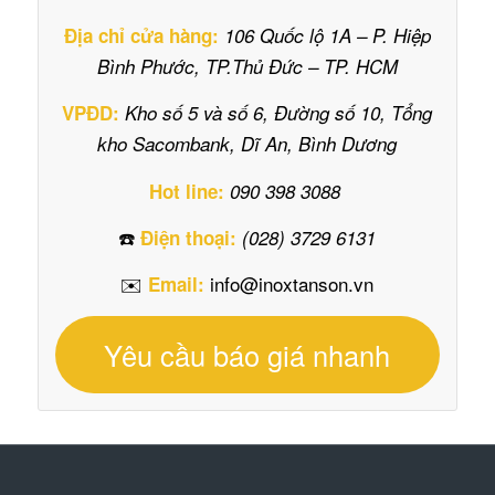
Địa chỉ cửa hàng:
106 Quốc lộ 1A – P. Hiệp
Bình Phước, TP.Thủ Đức – TP. HCM
VPĐD:
Kho số 5 và số 6, Đường số 10, Tổng
kho Sacombank, Dĩ An, Bình Dương
Hot line:
090 398 3088
☎️
Điện thoại:
(028) 3729 6131
✉️
info@inoxtanson.vn
Email:
Yêu cầu báo giá nhanh