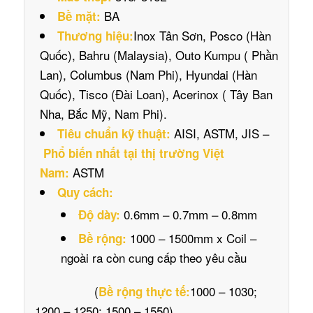
BA
Bề mặt:
Inox Tân Sơn, Posco (Hàn
Thương hiệu:
Quốc), Bahru (Malaysia), Outo Kumpu ( Phần
Lan), Columbus (Nam Phi), Hyundai (Hàn
Quốc), Tisco (Đài Loan), Acerinox ( Tây Ban
Nha, Bắc Mỹ, Nam Phi).
AISI, ASTM, JIS –
Tiêu chuẩn kỹ thuật:
Phổ biến nhất tại thị trường Việt
ASTM
Nam:
Quy cách:
0.6mm – 0.7mm – 0.8mm
Độ dày:
1000 – 1500mm x Coil –
Bề rộng:
ngoài ra còn cung cấp theo yêu cầu
(
1000 – 1030;
Bề rộng thực tế:
1200 – 1250; 1500 – 1550)