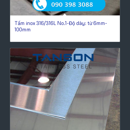
Tấm inox 316/316L No.1-Độ dày: từ 6mm-
100mm