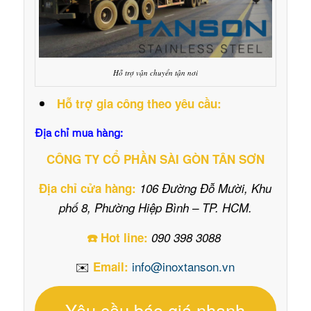
Hỗ trợ vận chuyển tận nơi
Hỗ trợ gia công theo yêu cầu:
Địa chỉ mua hàng:
CÔNG TY CỔ PHẦN SÀI GÒN TÂN SƠN
Địa chỉ cửa hàng:
106 Đường Đỗ Mười, Khu
phố 8, Phường Hiệp Bình – TP. HCM.
☎️ Hot line:
090 398 3088
✉️
info@inoxtanson.vn
Email:
Yêu cầu báo giá nhanh