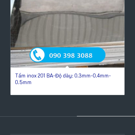
Tấm inox 201 BA-Độ dày: 0.3mm-0.4mm-
0.5mm