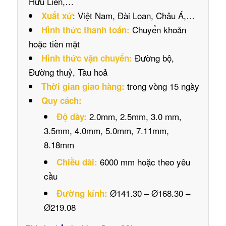
Hữu Liên,…
: Việt Nam, Đài Loan, Châu Á,…
Xuất xứ
Chuyển khoản
Hình thức thanh toán:
hoặc tiền mặt
Đường bộ,
Hình thức vận chuyển:
Đường thuỷ, Tàu hoả
trong vòng 15 ngày
Thời gian giao hàng:
Quy cách:
2.0mm, 2.5mm, 3.0 mm,
Độ dày:
3.5mm, 4.0mm, 5.0mm, 7.11mm,
8.18mm
6000 mm hoặc theo yêu
Chiều dài:
cầu
Ø141.30 – Ø168.30 –
Đường kính:
Ø219.08