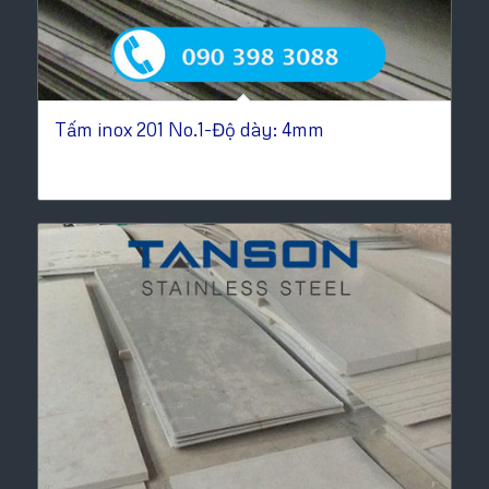
Tấm inox 201 No.1-Độ dày: 4mm