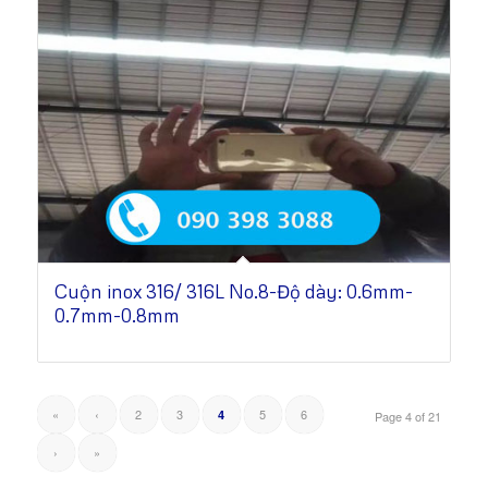
Cuộn inox 316/ 316L No.8-Độ dày: 0.6mm-
0.7mm-0.8mm
«
‹
2
3
5
6
4
Page 4 of 21
›
»