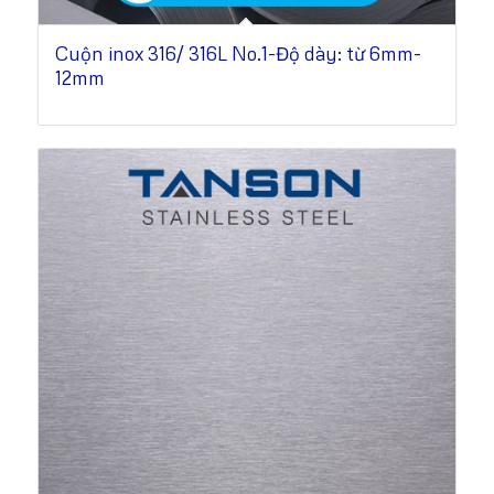
Cuộn inox 316/ 316L No.1-Độ dày: từ 6mm-
12mm