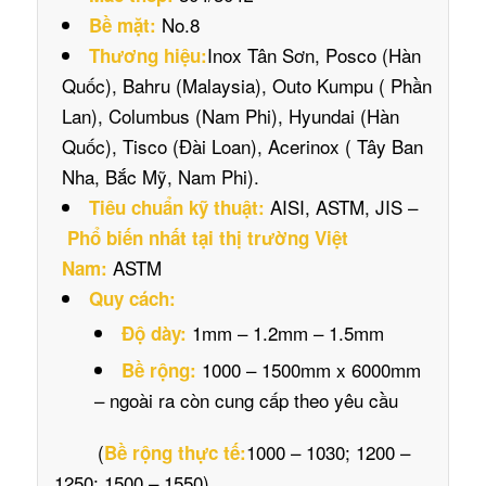
No.8
Bề mặt:
Inox Tân Sơn, Posco (Hàn
Thương hiệu:
Quốc), Bahru (Malaysia), Outo Kumpu ( Phần
Lan), Columbus (Nam Phi), Hyundai (Hàn
Quốc), Tisco (Đài Loan), Acerinox ( Tây Ban
Nha, Bắc Mỹ, Nam Phi).
AISI, ASTM, JIS –
Tiêu chuẩn kỹ thuật:
Phổ biến nhất tại thị trường Việt
ASTM
Nam:
Quy cách:
1mm – 1.2mm – 1.5mm
Độ dày:
1000 – 1500mm x 6000mm
Bề rộng:
– ngoài ra còn cung cấp theo yêu cầu
(
1000 – 1030; 1200 –
Bề rộng thực tế:
1250; 1500 – 1550)