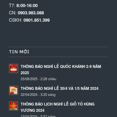
T7:
8:00-16:00
CN:
0903.983.088
CSKH:
0901.851.399
TIN MỚI
THÔNG BÁO NGHỈ LỄ QUỐC KHÁNH 2-9 NĂM
2025
23/08/2025 - 2:28 chiều
THÔNG BÁO NGHỈ LỄ 30/4 VÀ 1/5 NĂM 2024
22/04/2024 - 3:20 sáng
THÔNG BÁO LỊCH NGHỈ LỄ GIỖ TỔ HÙNG
VƯƠNG 2024
13/04/2024 - 5:57 sáng