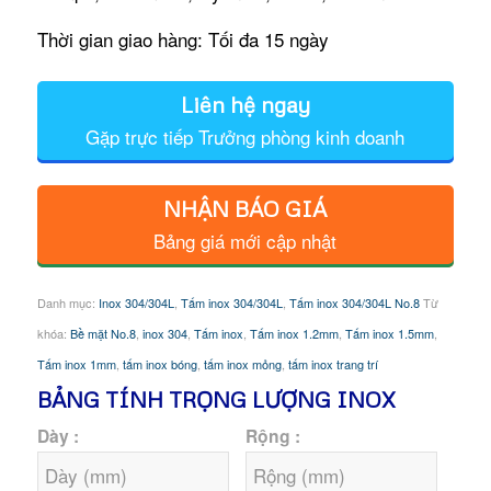
Thời gian giao hàng: Tối đa 15 ngày
Liên hệ ngay
Gặp trực tiếp Trưởng phòng kinh doanh
NHẬN BÁO GIÁ
Bảng giá mới cập nhật
Danh mục:
Inox 304/304L
,
Tấm inox 304/304L
,
Tấm inox 304/304L No.8
Từ
khóa:
Bề mặt No.8
,
inox 304
,
Tấm inox
,
Tấm inox 1.2mm
,
Tấm inox 1.5mm
,
Tấm inox 1mm
,
tấm inox bóng
,
tấm inox mỏng
,
tấm inox trang trí
BẢNG TÍNH TRỌNG LƯỢNG INOX
Dày :
Rộng :