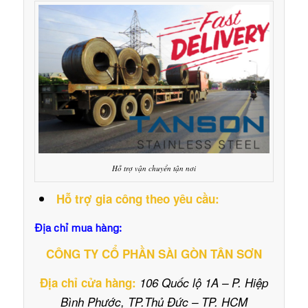
Hỗ trợ vận chuyển tận nơi
Hỗ trợ gia công theo yêu cầu:
Địa chỉ mua hàng:
CÔNG TY CỔ PHẦN SÀI GÒN TÂN SƠN
Địa chỉ cửa hàng:
106 Quốc lộ 1A – P. Hiệp
Bình Phước, TP.Thủ Đức – TP. HCM