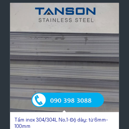
Tấm inox 304/304L No.1-Độ dày: từ 6mm-
100mm