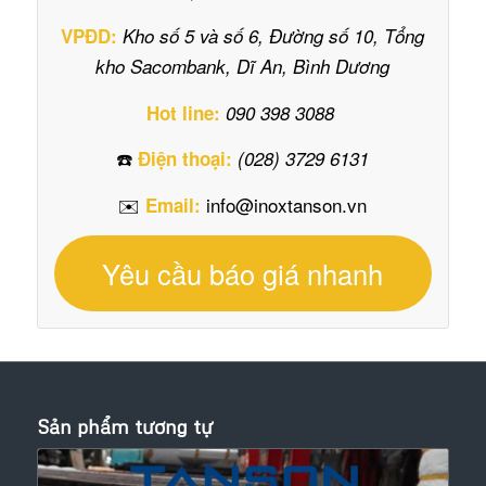
VPĐD:
Kho số 5 và số 6, Đường số 10, Tổng
kho Sacombank, Dĩ An, Bình Dương
Hot line:
090 398 3088
☎️
Điện thoại:
(028) 3729 6131
✉️
info@inoxtanson.vn
Email:
Yêu cầu báo giá nhanh
Sản phẩm tương tự