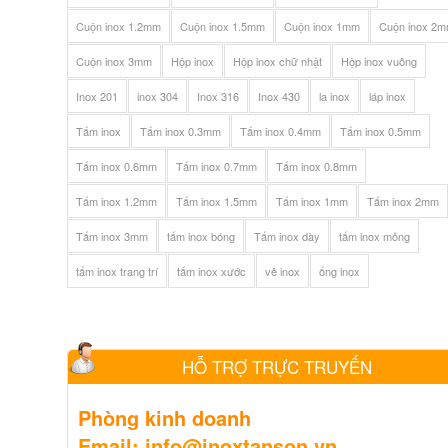
Cuộn inox 1.2mm
Cuộn inox 1.5mm
Cuộn inox 1mm
Cuộn inox 2
Cuộn inox 3mm
Hộp inox
Hộp inox chữ nhật
Hộp inox vuông
Inox 201
inox 304
Inox 316
Inox 430
la inox
láp inox
Tấm inox
Tấm inox 0.3mm
Tấm inox 0.4mm
Tấm inox 0.5mm
Tấm inox 0.6mm
Tấm inox 0.7mm
Tấm inox 0.8mm
Tấm inox 1.2mm
Tấm inox 1.5mm
Tấm inox 1mm
Tấm inox 2mm
Tấm inox 3mm
tấm inox bóng
Tấm inox dày
tấm inox mỏng
tấm inox trang trí
tấm inox xước
vê inox
ống inox
HỖ TRỢ TRỰC TRUYẾN
Phòng kinh doanh
Email: info@inoxtanson.vn