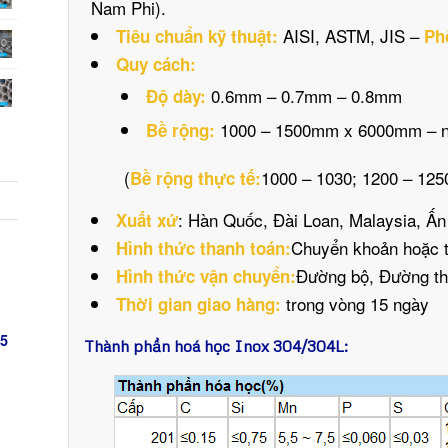
Nam Phi).
AISI, ASTM, JIS –
Tiêu chuẩn kỹ thuật:
Ph
Quy cách:
0.6mm – 0.7mm – 0.8mm
Độ dày:
1000 – 1500mm x 6000mm – ng
Bề rộng:
(
1000 – 1030; 1200 – 125
Bề rộng thực tế:
: Hàn Quốc, Đài Loan, Malaysia, Ấ
Xuất xứ
Chuyển khoản hoặc t
Hình thức thanh toán:
Đường bộ, Đường th
Hình thức vận chuyển:
trong vòng 15 ngày
Thời gian giao hàng:
5
Thành phần hoá học Inox 304/304L: