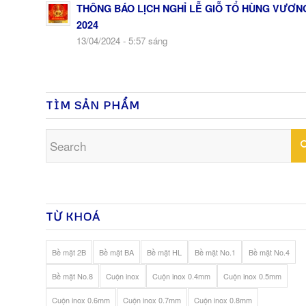
THÔNG BÁO LỊCH NGHỈ LỄ GIỖ TỔ HÙNG VƯƠN
2024
13/04/2024 - 5:57 sáng
TÌM SẢN PHẨM
TỪ KHOÁ
Bề mặt 2B
Bề mặt BA
Bề mặt HL
Bề mặt No.1
Bề mặt No.4
Bề mặt No.8
Cuộn inox
Cuộn inox 0.4mm
Cuộn inox 0.5mm
Cuộn inox 0.6mm
Cuộn inox 0.7mm
Cuộn inox 0.8mm