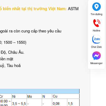
ASTM
ổ biến nhất tại thị trường Việt Nam:
Tìm đường
oài ra còn cung cấp theo yêu cầu
Hotline
0; 1500 – 1550)
Chat Zalo
n Độ, Châu Âu.
iền mặt
Messenger
uỷ, Tàu hoả