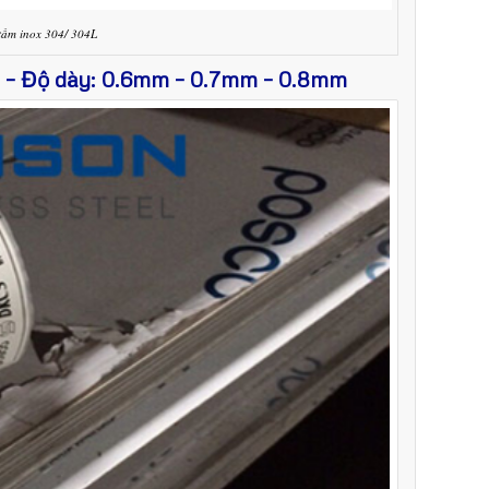
tấm inox 304/ 304L
L – Độ dày: 0.6mm – 0.7mm – 0.8mm