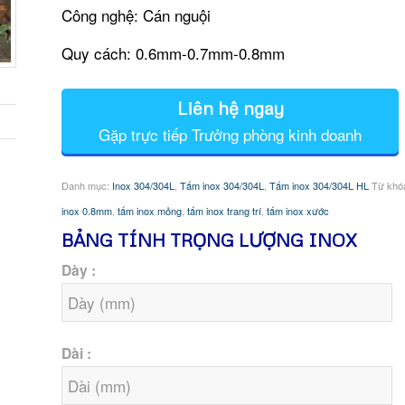
Công nghệ: Cán nguội
Quy cách: 0.6mm-0.7mm-0.8mm
Liên hệ ngay
Gặp trực tiếp Trưởng phòng kinh doanh
Danh mục:
Inox 304/304L
,
Tấm inox 304/304L
,
Tấm inox 304/304L HL
Từ khó
inox 0.8mm
,
tấm inox mỏng
,
tấm inox trang trí
,
tấm inox xước
BẢNG TÍNH TRỌNG LƯỢNG INOX
Dày :
Dài :