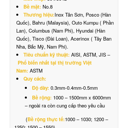
No.8
Bề mặt:
Inox Tân Sơn, Posco (Hàn
Thương hiệu:
Quốc), Bahru (Malaysia), Outo Kumpu ( Phần
Lan), Columbus (Nam Phi), Hyundai (Hàn
Quốc), Tisco (Đài Loan), Acerinox ( Tây Ban
Nha, Bắc Mỹ, Nam Phi).
AISI, ASTM, JIS –
Tiêu chuẩn kỹ thuật:
Phổ biến nhất tại thị trường Việt
ASTM
Nam:
Quy cách:
0.3mm-0.4mm-0.5mm
Độ dày:
1000 – 1500mm x 6000mm
Bề rộng:
– ngoài ra còn cung cấp theo yêu cầu
(
1000 – 1030; 1200 –
Bề rộng thực tế:
1250; 1500 – 1550)