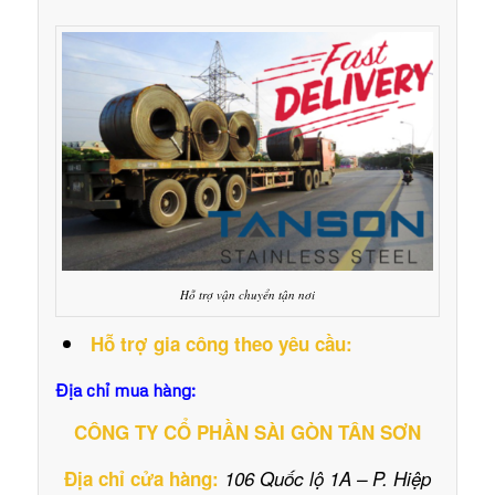
Hỗ trợ vận chuyển tận nơi
Hỗ trợ gia công theo yêu cầu:
Địa chỉ mua hàng:
CÔNG TY CỔ PHẦN SÀI GÒN TÂN SƠN
Địa chỉ cửa hàng:
106 Quốc lộ 1A – P. Hiệp