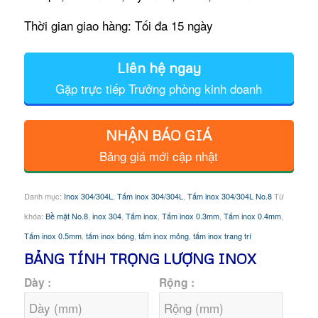
Thời gian giao hàng: Tối đa 15 ngày
Liên hệ ngay
Gặp trực tiếp Trưởng phòng kinh doanh
NHẬN BÁO GIÁ
Bảng giá mới cập nhật
Danh mục:
Inox 304/304L
,
Tấm inox 304/304L
,
Tấm inox 304/304L No.8
Từ
khóa:
Bề mặt No.8
,
inox 304
,
Tấm inox
,
Tấm inox 0.3mm
,
Tấm inox 0.4mm
,
Tấm inox 0.5mm
,
tấm inox bóng
,
tấm inox mỏng
,
tấm inox trang trí
BẢNG TÍNH TRỌNG LƯỢNG INOX
Dày :
Rộng :