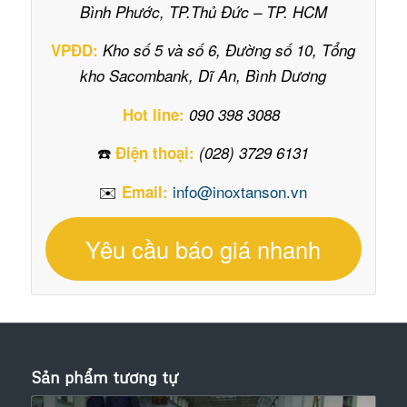
Bình Phước, TP.Thủ Đức – TP. HCM
VPĐD:
Kho số 5 và số 6, Đường số 10, Tổng
kho Sacombank, Dĩ An, Bình Dương
Hot line:
090 398 3088
☎️
Điện thoại:
(028) 3729 6131
✉️
info@inoxtanson.vn
Email:
Yêu cầu báo giá nhanh
Sản phẩm tương tự