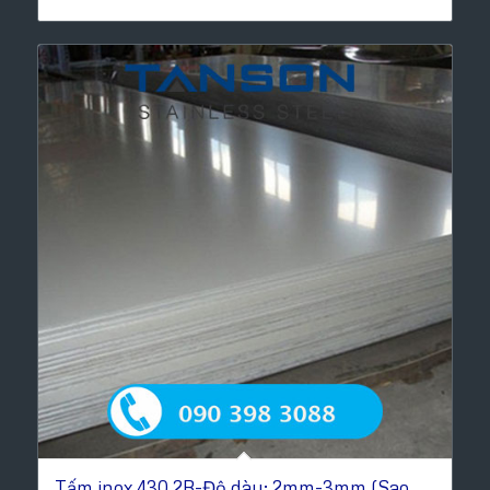
Tấm inox 430 2B-Độ dày: 2mm-3mm (Sao