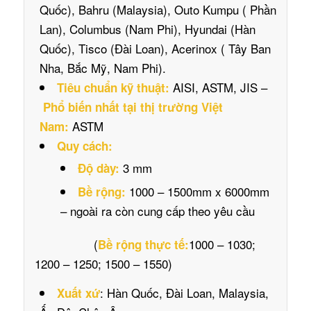
Quốc), Bahru (Malaysia), Outo Kumpu ( Phần
Lan), Columbus (Nam Phi), Hyundai (Hàn
Quốc), Tisco (Đài Loan), Acerinox ( Tây Ban
Nha, Bắc Mỹ, Nam Phi).
AISI, ASTM, JIS –
Tiêu chuẩn kỹ thuật:
Phổ biến nhất tại thị trường Việt
ASTM
Nam:
Quy cách:
3 mm
Độ dày:
1000 – 1500mm x 6000mm
Bề rộng:
– ngoài ra còn cung cấp theo yêu cầu
(
1000 – 1030;
Bề rộng thực tế:
1200 – 1250; 1500 – 1550)
: Hàn Quốc, Đài Loan, Malaysia,
Xuất xứ