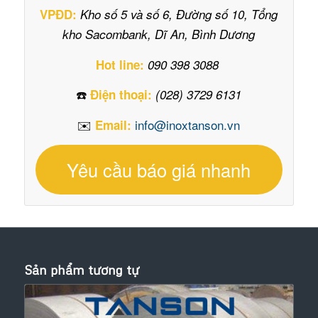
VPĐD:
Kho số 5 và số 6, Đường số 10, Tổng
kho Sacombank, Dĩ An, Bình Dương
Hot line:
090 398 3088
☎️
Điện thoại:
(028) 3729 6131
✉️
info@inoxtanson.vn
Email:
Yêu cầu báo giá nhanh
Sản phẩm tương tự