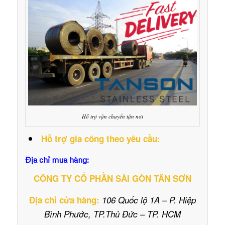
Hỗ trợ vận chuyển tận nơi
Hỗ trợ gia công theo yêu cầu:
Địa chỉ mua hàng:
CÔNG TY CỔ PHẦN SÀI GÒN TÂN SƠN
Địa chỉ cửa hàng:
106 Quốc lộ 1A – P. Hiệp
Bình Phước, TP.Thủ Đức – TP. HCM