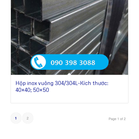
Hộp inox vuông 304/304L-Kích thước:
40×40; 50×50
2
1
Page 1 of 2