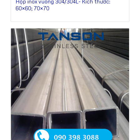
Hộp inox vuông 304/304L- Kích thước:
60×60; 70×70