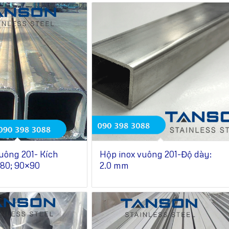
uông 201- Kích
Hộp inox vuông 201-Độ dày:
×80; 90×90
2.0 mm