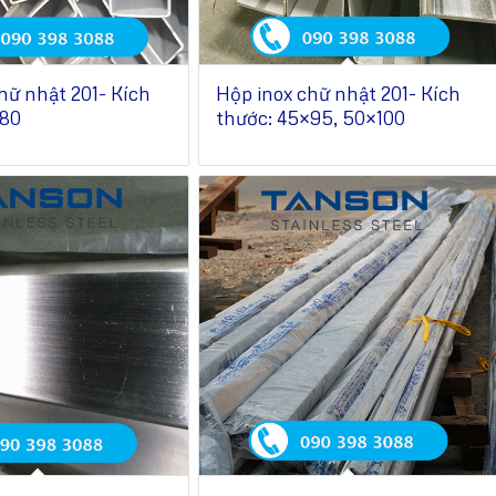
hữ nhật 201- Kích
Hộp inox chữ nhật 201- Kích
×80
thước: 45×95, 50×100