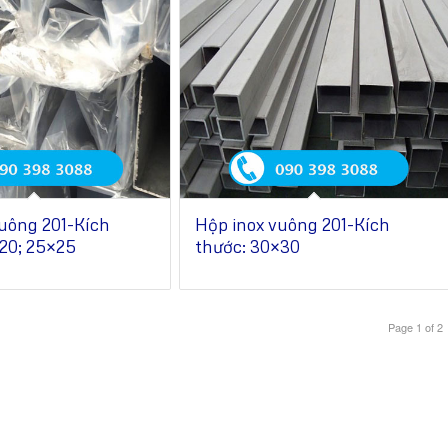
uông 201-Kích
Hộp inox vuông 201-Kích
20; 25×25
thước: 30×30
Page 1 of 2