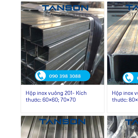
Hộp inox vuông 201- Kích
Hộp inox v
thước: 60×60; 70×70
thước: 80