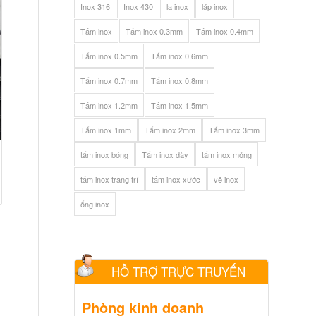
Inox 316
Inox 430
la inox
láp inox
Tấm inox
Tấm inox 0.3mm
Tấm inox 0.4mm
Tấm inox 0.5mm
Tấm inox 0.6mm
Tấm inox 0.7mm
Tấm inox 0.8mm
Tấm inox 1.2mm
Tấm inox 1.5mm
Tấm inox 1mm
Tấm inox 2mm
Tấm inox 3mm
tấm inox bóng
Tấm inox dày
tấm inox mỏng
tấm inox trang trí
tấm inox xước
vê inox
ống inox
HỖ TRỢ TRỰC TRUYẾN
Phòng kinh doanh