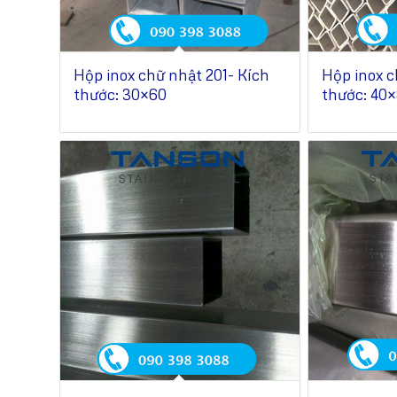
Hộp inox chữ nhật 201- Kích
Hộp inox c
thước: 30×60
thước: 40