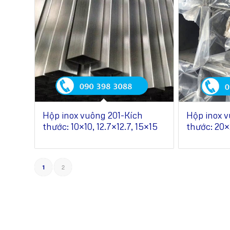
Hộp inox vuông 201-Kích
Hộp inox v
thước: 10×10, 12.7×12.7, 15×15
thước: 20×
2
1