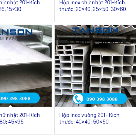
hữ nhật 201-Kích
Hộp inox chữ nhật 201-Kích
26, 15×30
thước: 20×40, 25×50, 30×60
hữ nhật 201-Kích
Hộp inox vuông 201- Kích
×80; 45×95
thước: 40×40; 50×50