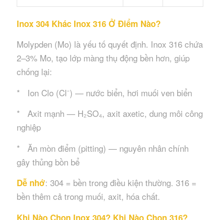
Inox 304 Khác Inox 316 Ở Điểm Nào?
Molypden (Mo) là yếu tố quyết định. Inox 316 chứa
2–3% Mo, tạo lớp màng thụ động bền hơn, giúp
chống lại:
* Ion Clo (Cl⁻) — nước biển, hơi muối ven biển
* Axit mạnh — H₂SO₄, axit axetic, dung môi công
nghiệp
* Ăn mòn điểm (pitting) — nguyên nhân chính
gây thủng bồn bể
: 304 = bền trong điều kiện thường. 316 =
Dễ nhớ
bền thêm cả trong muối, axit, hóa chất.
Khi Nào Chọn Inox 304? Khi Nào Chọn 316?