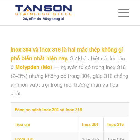
Inox 304 và Inox 316 là hai mác thép không gỉ
Sự khác biệt cốt lõi nằm
phổ biến nhất hiện nay.
ở
— nguyên tố có trong Inox 316
Molypden (Mo)
(2–3%) nhưng không có trong 304, giúp 316 chống
ăn mòn vượt trội trong môi trường mặn và hóa
chất.
Bảng so sánh Inox 304 và Inox 316
Tiêu chí
Inox 304
Inox 316
Crom (Cr)
18 – 20%
16 – 18%