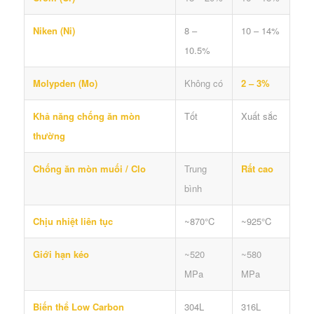
Niken (Ni)
8 –
10 – 14%
10.5%
Molypden (Mo)
Không có
2 – 3%
Khả năng chống ăn mòn
Tốt
Xuất sắc
thường
Chống ăn mòn muối / Clo
Trung
Rất cao
bình
Chịu nhiệt liên tục
~870°C
~925°C
Giới hạn kéo
~520
~580
MPa
MPa
Biến thể Low Carbon
304L
316L