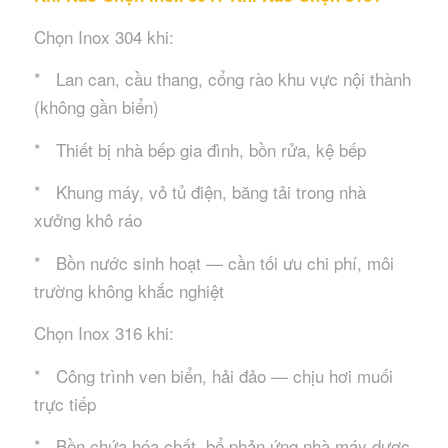
Chọn Inox 304 khi:
* Lan can, cầu thang, cổng rào khu vực nội thành
(không gần biển)
* Thiết bị nhà bếp gia đình, bồn rửa, kệ bếp
* Khung máy, vỏ tủ điện, băng tải trong nhà
xưởng khô ráo
* Bồn nước sinh hoạt — cần tối ưu chi phí, môi
trường không khắc nghiệt
Chọn Inox 316 khi:
* Công trình ven biển, hải đảo — chịu hơi muối
trực tiếp
* Bồn chứa hóa chất, bể phản ứng nhà máy dược