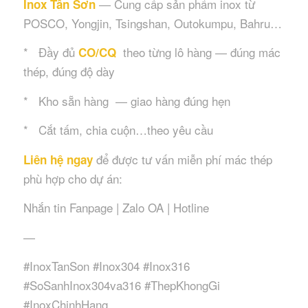
— Cung cấp sản phẩm inox từ
Inox Tân Sơn
POSCO, Yongjin, Tsingshan, Outokumpu, Bahru…
* Đầy đủ
theo từng lô hàng — đúng mác
CO/CQ
thép, đúng độ dày
* Kho sẵn hàng — giao hàng đúng hẹn
* Cắt tấm, chia cuộn…theo yêu cầu
để được tư vấn miễn phí mác thép
Liên hệ ngay
phù hợp cho dự án:
Nhắn tin Fanpage | Zalo OA | Hotline
—
#InoxTanSon #Inox304 #Inox316
#SoSanhInox304va316 #ThepKhongGi
#InoxChinhHang