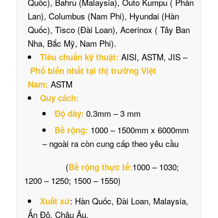
Quốc), Bahru (Malaysia), Outo Kumpu ( Phần
Lan), Columbus (Nam Phi), Hyundai (Hàn
Quốc), Tisco (Đài Loan), Acerinox ( Tây Ban
Nha, Bắc Mỹ, Nam Phi).
AISI, ASTM, JIS –
Tiêu chuẩn kỹ thuật:
Phổ biến nhất tại thị trường Việt
ASTM
Nam:
Quy cách:
0.3mm – 3 mm
Độ dày:
1000 – 1500mm x 6000mm
Bề rộng:
– ngoài ra còn cung cấp theo yêu cầu
(
1000 – 1030;
Bề rộng thực tế:
1200 – 1250; 1500 – 1550)
: Hàn Quốc, Đài Loan, Malaysia,
Xuất xứ
Ấn Độ, Châu Âu.