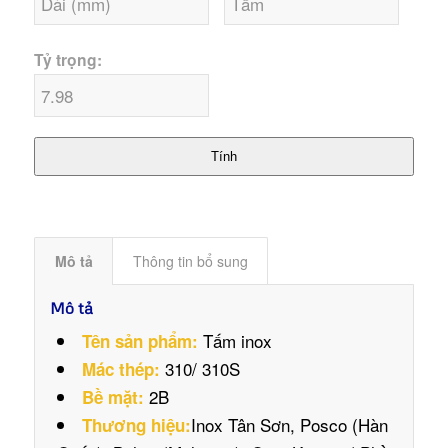
Tỷ trọng:
Tính
Mô tả
Thông tin bổ sung
Mô tả
Tấm inox
Tên sản phẩm:
310/ 310S
Mác thép:
2B
Bề mặt:
Inox Tân Sơn, Posco (Hàn
Thương hiệu: