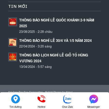
TIN MỚI
THÔNG BÁO NGHỈ LỄ QUỐC KHÁNH 2-9 NĂM
2025
23/08/2025 - 2:28 chiều
THÔNG BÁO NGHỈ LỄ 30/4 VÀ 1/5 NĂM 2024
22/04/2024 - 3:20 sáng
THÔNG BÁO LỊCH NGHỈ LỄ GIỖ TỔ HÙNG
VƯƠNG 2024
13/04/2024 - 5:57 sáng
Sai Gon Tan Son Corporation -
Enfold Theme by Kriesi
Home
Về chúng tôi
Sản phẩm
Dịch vụ gia công
Tài liệu
Tin tức
Tuyển dụng
Liên hệ
Bảng giá cập nhật
Tìm đường
Hotline
Chat Zalo
Messenger