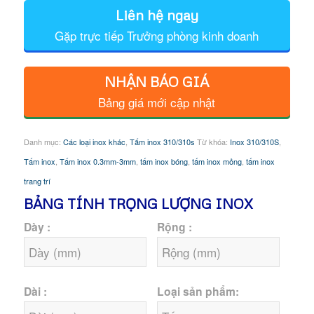
Liên hệ ngay
Gặp trực tiếp Trưởng phòng kinh doanh
NHẬN BÁO GIÁ
Bảng giá mới cập nhật
Danh mục:
Các loại inox khác
,
Tấm inox 310/310s
Từ khóa:
Inox 310/310S
,
Tấm inox
,
Tấm inox 0.3mm-3mm
,
tấm inox bóng
,
tấm inox mỏng
,
tấm inox
trang trí
BẢNG TÍNH TRỌNG LƯỢNG INOX
Dày :
Rộng :
Dài :
Loại sản phẩm: