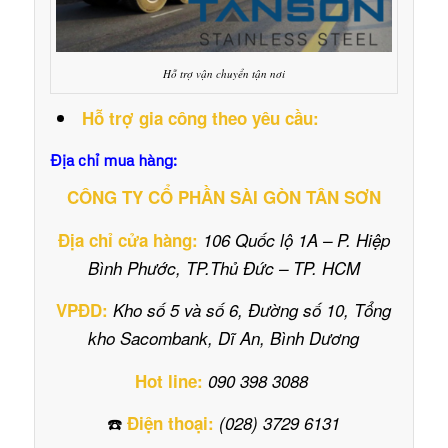
Hỗ trợ vận chuyển tận nơi
Hỗ trợ gia công theo yêu cầu:
Địa chỉ mua hàng:
CÔNG TY CỔ PHẦN SÀI GÒN TÂN SƠN
Địa chỉ cửa hàng:
106 Quốc lộ 1A – P. Hiệp
Bình Phước, TP.Thủ Đức – TP. HCM
VPĐD:
Kho số 5 và số 6, Đường số 10, Tổng
kho Sacombank, Dĩ An, Bình Dương
Hot line:
090 398 3088
☎️
Điện thoại:
(028) 3729 6131