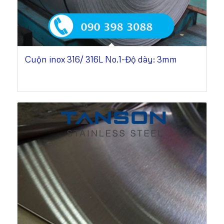
Cuộn inox 316/ 316L No.1-Độ dày: 3mm