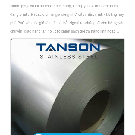
Nhằm phục vụ tối đa cho khách hàng, Công ty Inox Tân Sơn đã và
đang phát triển các dịch vụ gia công như: cắt, chấn, chặt, xả băng hay
phủ PVC với mức giá rẻ nhất có thể. Ngoài ra, chúng tôi còn hỗ trợ vận
chuyển, giao hàng tân nơi, các chính sách đổi trả hàng linh hoạt,…