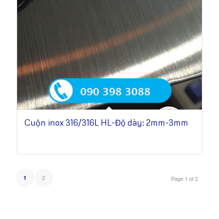
Cuộn inox 316/316L HL-Độ dày: 2mm-3mm
2
1
Page 1 of 2