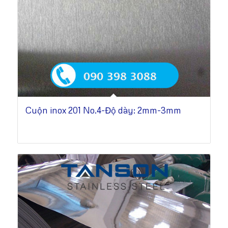
Cuộn inox 201 No.4-Độ dày: 2mm-3mm