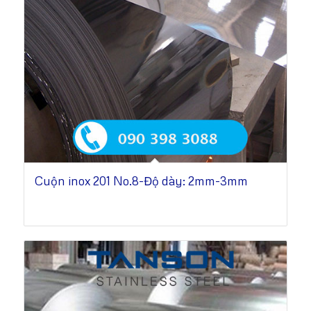
Cuộn inox 201 No.8-Độ dày: 2mm-3mm