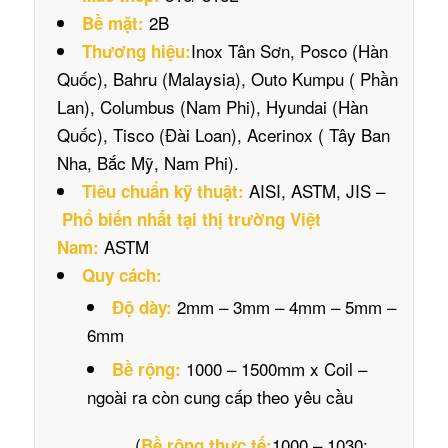
2B
Bề mặt:
Inox Tân Sơn, Posco (Hàn
Thương hiệu:
Quốc), Bahru (Malaysia), Outo Kumpu ( Phần
Lan), Columbus (Nam Phi), Hyundai (Hàn
Quốc), Tisco (Đài Loan), Acerinox ( Tây Ban
Nha, Bắc Mỹ, Nam Phi).
AISI, ASTM, JIS –
Tiêu chuẩn kỹ thuật:
Phổ biến nhất tại thị trường Việt
ASTM
Nam:
Quy cách:
2mm – 3mm – 4mm – 5mm –
Độ dày:
6mm
1000 – 1500mm x Coil –
Bề rộng:
ngoài ra còn cung cấp theo yêu cầu
(
1000 – 1030;
Bề rộng thực tế: