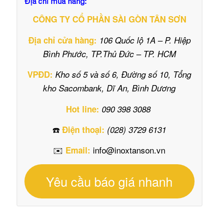
Địa chỉ mua hàng:
CÔNG TY CỔ PHẦN SÀI GÒN TÂN SƠN
Địa chỉ cửa hàng:
106 Quốc lộ 1A – P. Hiệp
Bình Phước, TP.Thủ Đức – TP. HCM
VPĐD:
Kho số 5 và số 6, Đường số 10, Tổng
kho Sacombank, Dĩ An, Bình Dương
Hot line:
090 398 3088
☎️
Điện thoại:
(028) 3729 6131
✉️
info@inoxtanson.vn
Email:
Yêu cầu báo giá nhanh