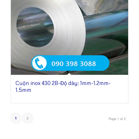
Cuộn inox 430 2B-Độ dày: 1mm-1.2mm-
1.5mm
2
1
Page 1 of 2