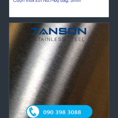
Cuộn inox 201 No.1-Độ dày: 3mm