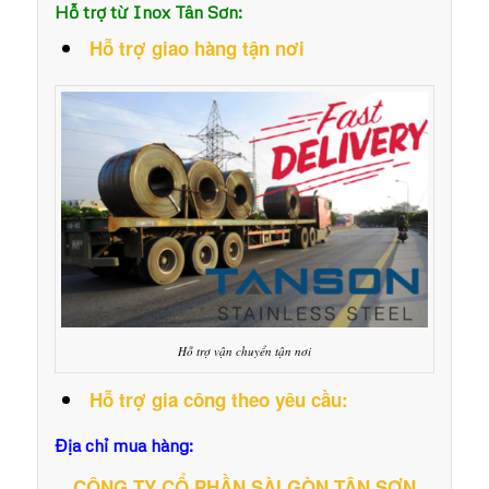
Hỗ trợ từ Inox Tân Sơn:
Hỗ trợ giao hàng tận nơi
Hỗ trợ vận chuyển tận nơi
Hỗ trợ gia công theo yêu cầu:
Địa chỉ mua hàng:
CÔNG TY CỔ PHẦN SÀI GÒN TÂN SƠN