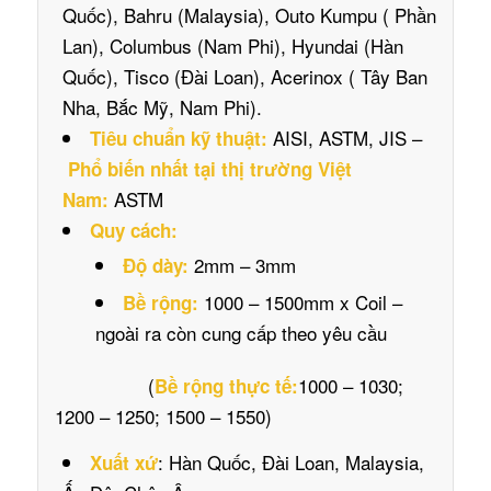
Quốc), Bahru (Malaysia), Outo Kumpu ( Phần
Lan), Columbus (Nam Phi), Hyundai (Hàn
Quốc), Tisco (Đài Loan), Acerinox ( Tây Ban
Nha, Bắc Mỹ, Nam Phi).
AISI, ASTM, JIS –
Tiêu chuẩn kỹ thuật:
Phổ biến nhất tại thị trường Việt
ASTM
Nam:
Quy cách:
2mm – 3mm
Độ dày:
1000 – 1500mm x Coil –
Bề rộng:
ngoài ra còn cung cấp theo yêu cầu
(
1000 – 1030;
Bề rộng thực tế:
1200 – 1250; 1500 – 1550)
: Hàn Quốc, Đài Loan, Malaysia,
Xuất xứ