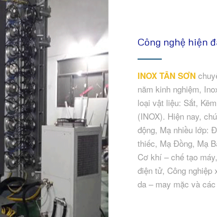
Công nghệ hiện đ
chuyê
INOX TÂN SƠN
năm kinh nghiệm, Inox
loại vật liệu: Sắt, K
(INOX). Hiện nay, ch
động, Mạ nhiều lớp: 
thiếc, Mạ Đồng, Mạ B
Cơ khí – chế tạo máy
điện tử, Công nghiệp x
da – may mặc và các 