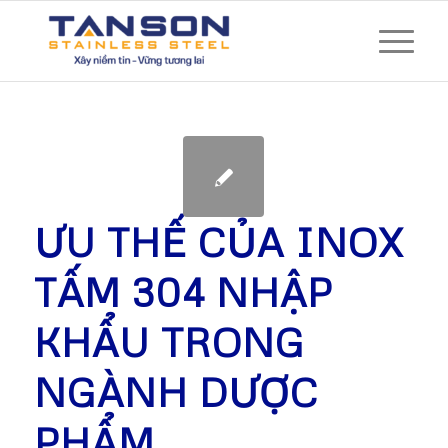
ƯU THẾ CỦA INOX
TẤM 304 NHẬP
KHẨU TRONG
NGÀNH DƯỢC
PHẨM