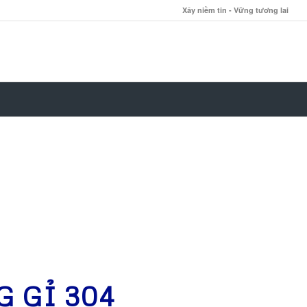
Xây niềm tin - Vững tương lai
G GỈ 304