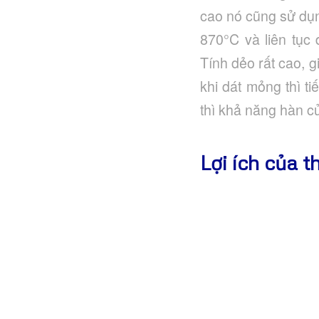
cao nó cũng sử dụn
870°C và liên tục
Tính dẻo rất cao, g
khi dát mỏng thì t
thì khả năng hàn 
Lợi ích của t