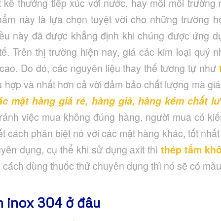
t kế thưởng tiếp xúc với nước, hay môi môi trường 
phẩm này là lựa chọn tuyệt vời cho những trường h
điều này đã được khẳng định khi chúng được ứng d
 tế. Trên thị trường hiện nay, giá các kim loại quý
ao. Do đó, các nguyên liệu thay thế tương tự như
ù hợp và nhất hơn cả vời đảm bảo chất lượng mà giá
c mặt hàng giá rẻ, hàng giả, hàng kém chất lư
tránh việc mua không đúng hàng, người mua có kiến
ết cách phân biệt nó với các mặt hàng khác, tốt nhất
yên dụng, cụ thể khi sử dụng axit thì
thép tấm khô
 cách dùng thuốc thử chuyên dụng thì nó sẽ có mà
 inox 304 ở đâu