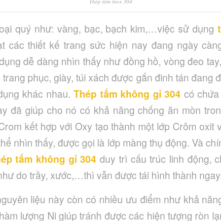
Thép tấm inox 304
loại quý như: vàng, bạc, bạch kim,…việc sử dụng
t các thiết kế trang sức hiện nay đang ngày càng
dụng dễ dàng nhìn thấy như đồng hồ, vòng đeo tay
 trang phục, giày, túi xách được gắn đinh tán đang
 dụng khác nhau.
Thép tấm không gỉ 304
có chứa 
ày đã giúp cho nó có khả năng chống ăn mòn tron
 Crom kết hợp với Oxy tạo thành một lớp Crôm oxit
hể nhìn thấy, được gọi là lớp màng thụ động. Và ch
hép tấm không gỉ 304
duy trì cấu trúc linh động, 
hư do trầy, xước,…thì vẫn được tái hình thành ngay
nguyên liệu này còn có nhiều ưu điểm như khả năng
àm lượng Ni giúp tránh được các hiện tượng ròn lạn