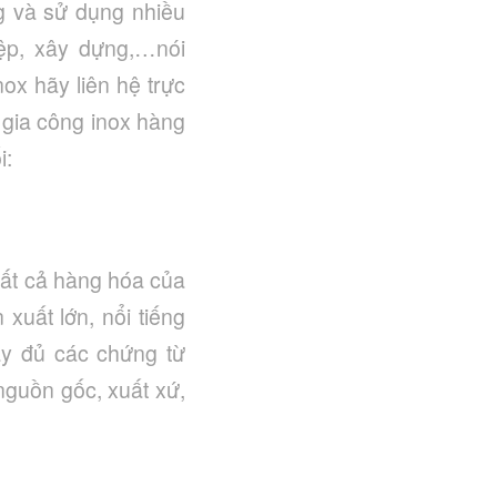
 và sử dụng nhiều
iệp, xây dựng,…nói
ox hãy liên hệ trực
à gia công inox hàng
i:
tất cả hàng hóa của
uất lớn, nổi tiếng
ầy đủ các chứng từ
nguồn gốc, xuất xứ,