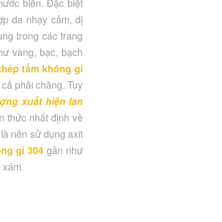
nước biển. Đặc biệt
ợp da nhạy cảm, dị
ụng trong các trang
 như vàng, bạc, bạch
thép tấm không gỉ
 cả phải chăng. Tuy
ợng xuất hiện lan
 thức nhất định về
 là nên sử dụng axit
ng gỉ 304
gần như
u xám.