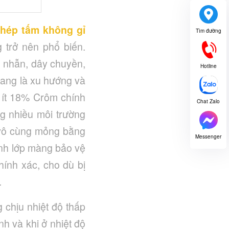
thép tấm không gỉ
Tìm đường
 trở nên phổ biến.
, nhẫn, dây chuyền,
Hotline
 đang là xu hướng và
ít 18% Crôm chính
Chat Zalo
g nhiều môi trường
 vô cùng mỏng bằng
Messenger
ính lớp màng bảo vệ
chính xác, cho dù bị
.
 chịu nhiệt độ thấp
h và khi ở nhiệt độ