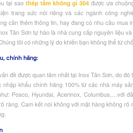
ểu tại sao
thép tấm không gỉ 304
được ưa chuộng
iện trang sức nói riêng và các ngành công ngh
g cần thêm thông tin, hay đang có nhu cầu mua in
 Inox Tân Sơn tự hào là nhà cung cấp nguyên liệu v
Chúng tôi có những lý do khiến bạn không thể từ chố
, chính hãng:
 vấn đề được quan tâm nhất tại Inox Tân Sơn, do đó 
c nhập khẩu chính hãng 100% từ các nhà máy sản x
i như: Posco, Hyundai, Acerinox, Columbus,…với đ
rõ ràng. Cam kết nói không với mặt hàng không rõ 
ng.
n