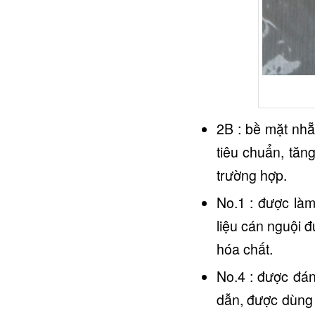
2B : bề mặt nhẵ
tiêu chuẩn, tăn
trường hợp.
No.1 : được làm
liệu cán nguội 
hóa chất.
No.4 : được đá
dẫn, được dùng 