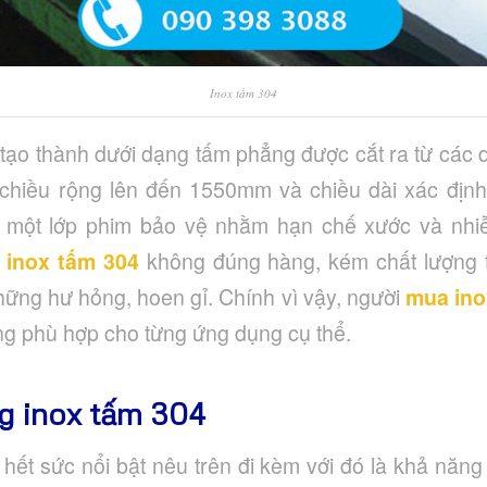
Inox tấm 304
tạo thành dưới dạng tấm phẳng được cắt ra từ các d
chiều rộng lên đến 1550mm và chiều dài xác định.
 một lớp phim bảo vệ nhằm hạn chế xước và nhi
 inox tấm 304
không đúng hàng, kém chất lượng t
ững hư hỏng, hoen gỉ. Chính vì vậy, người
mua ino
g phù hợp cho từng ứng dụng cụ thể.
g inox tấm 304
hết sức nổi bật nêu trên đi kèm với đó là khả năn