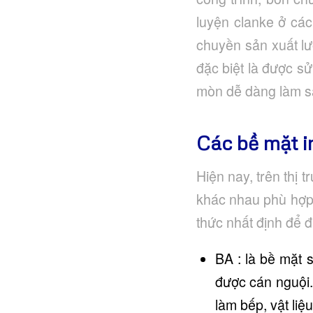
luyện clanke ở cá
chuyền sản xuất lư
đặc biệt là được s
mòn dễ dàng làm sạ
Các bề mặt i
Hiện nay, trên thị 
khác nhau phù hợp
thức nhất định để đ
BA : là bề mặt
được cán nguội.
làm bếp, vật li