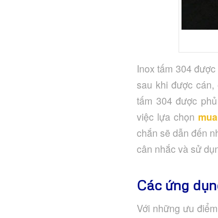
Inox tấm 304 được 
sau khi được cán, 
tấm 304 được phủ
việc lựa chọn
mua
chắn sẽ dẫn đến nh
cân nhắc và sử dụn
Các ứng dụn
Với những ưu điểm 