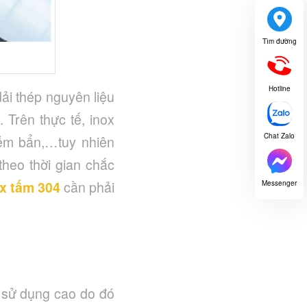
Tìm đường
Hotline
ải thép nguyên liệu
 Trên thực tế, inox
Chat Zalo
ễm bẩn,…tuy nhiên
heo thời gian chắc
x tấm
304
cần phải
Messenger
g sử dụng cao do đó