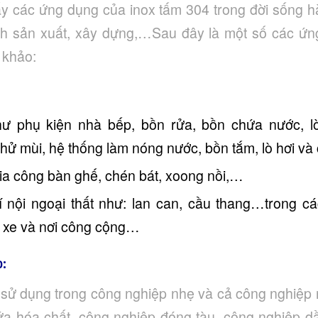
hấy các ứng dụng của inox tấm 304 trong đời sống 
ình sản xuất, xây dựng,…Sau đây là một số các ứng
 khảo:
ư phụ kiện nhà bếp, bồn rửa, bồn chứa nước, l
 khử mùi, hệ thống làm nóng nước, bồn tắm, lò hơi và
a công bàn ghế, chén bát, xoong nồi,…
trí nội ngoại thất như: lan can, cầu thang…trong 
n xe và nơi công cộng…
:
 sử dụng trong công nghiệp nhẹ và cả công nghiệp 
ứa hóa chất, công nghiệp đóng tàu, công nghiệp d