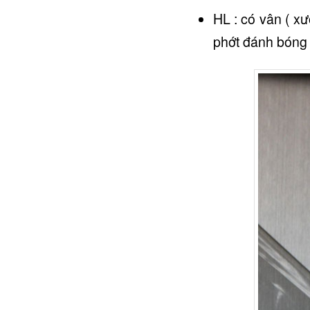
HL : có vân ( x
phớt đánh bóng 