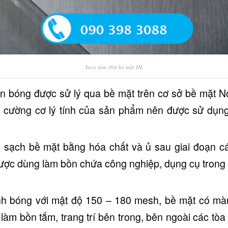
Inox tấm 304 bề mặt HL
n bóng được sử lý qua bề mặt trên cơ sở bề mặt N
g cường cơ lý tính của sản phẩm nên được sử dụng
 sạch bề mặt bằng hóa chất và ủ sau giai đoạn cá
được dùng làm bồn chứa công nghiệp, dụng cụ tron
nh bóng với mật độ 150 – 180 mesh, bề mặt có màu
làm bồn tắm, trang trí bên trong, bên ngoài các tòa