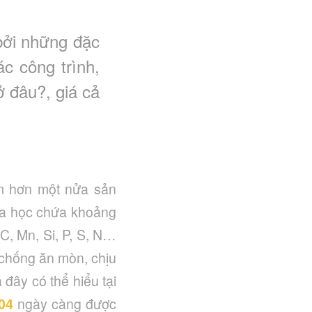
bởi những đặc
ác công trình,
 đâu?, giá cả
ếm hơn một nửa sản
hóa học chứa khoảng
, Mn, Si, P, S, N…
 chống ăn mòn, chịu
 đây có thể hiểu tại
304
ngày càng được