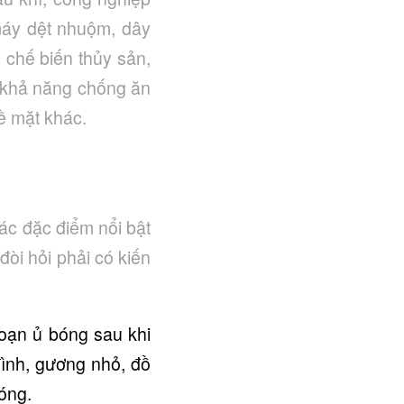
máy dệt nhuộm, dây
 chế biến thủy sản,
i khả năng chống ăn
ề mặt khác.
các đặc điểm nổi bật
đòi hỏi phải có kiến
oạn ủ bóng sau khi
ình, gương nhỏ, đồ
óng.