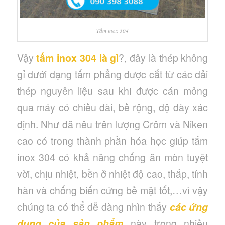
Tấm inox 304
Vậy
tấm inox 304 là gì
?, đây là thép không
gỉ dưới dạng tấm phẳng được cắt từ các dải
thép nguyên liệu sau khi được cán mỏng
qua máy có chiều dài, bề rộng, độ dày xác
định. Như đã nêu trên lượng Crôm và Niken
cao có trong thành phần hóa học giúp tấm
inox 304 có khả năng chống ăn mòn tuyệt
vời, chịu nhiệt, bền ở nhiệt độ cao, thấp, tính
hàn và chống biến cứng bề mặt tốt,…vì vậy
chúng ta có thể dễ dàng nhìn thấy
các ứng
dụng của sản phẩm
này trong nhiều