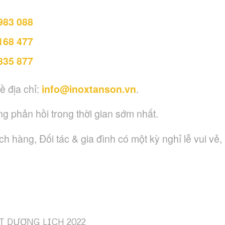
983 088
168 477
835 877
ề địa chỉ:
info@inoxtanson.vn
.
g phản hồi trong thời gian sớm nhất.
 hàng, Đối tác & gia đình có một kỳ nghỉ lễ vui vẻ,
T DƯƠNG LỊCH 2022