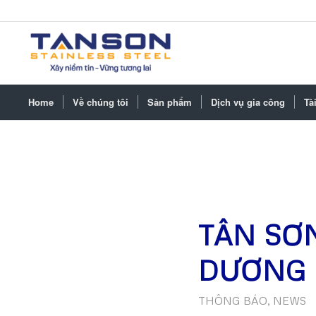
Home
Về chúng tôi
Sản phẩm
Dịch vụ gia công
Tài
TÂN SƠ
DƯƠNG 
THÔNG BÁO
,
NEWS