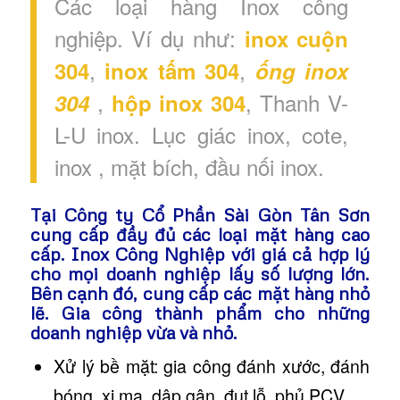
Các loại hàng Inox công
nghiệp. Ví dụ như:
inox cuộn
,
,
304
inox tấm 304
ống inox
,
, Thanh V-
304
hộp inox 304
L-U inox. Lục giác inox, cote,
inox , mặt bích, đầu nối inox.
Tại
Công ty Cổ Phần Sài Gòn Tân Sơn
cung cấp đầy đủ các loại mặt hàng cao
cấp. Inox Công Nghiệp với giá cả hợp lý
cho mọi doanh nghiệp lấy số lượng lớn.
Bên cạnh đó, cung cấp các mặt hàng nhỏ
lẽ. Gia công thành phẩm cho những
doanh nghiệp vừa và nhỏ.
Xử lý bề mặt: gia công đánh xước, đánh
bóng, xi mạ, dập gân, đụt lỗ, phủ PCV