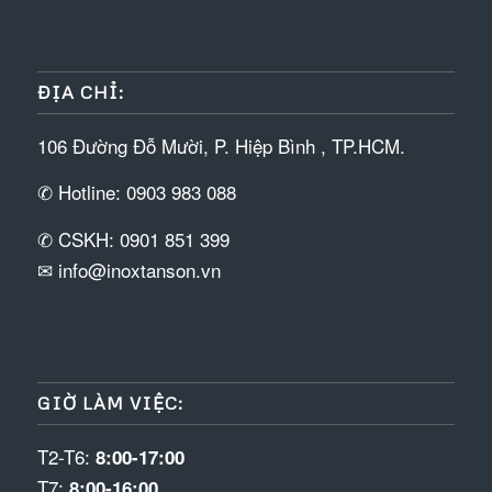
ĐỊA CHỈ:
106 Đường Đỗ Mười, P. Hiệp Bình , TP.HCM.
✆ Hotline: 0903 983 088
✆ CSKH: 0901 851 399
✉ info@inoxtanson.vn
GIỜ LÀM VIỆC:
T2-T6:
8:00-17:00
T7:
8:00-16:00