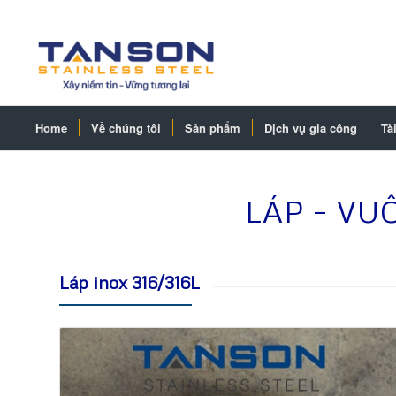
Home
Về chúng tôi
Sản phẩm
Dịch vụ gia công
Tài
LÁP – VU
Láp inox 316/316L