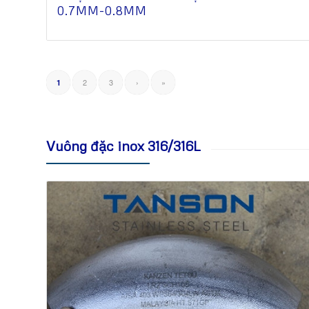
0.7MM-0.8MM
2
3
›
»
1
Vuông đặc inox 316/316L