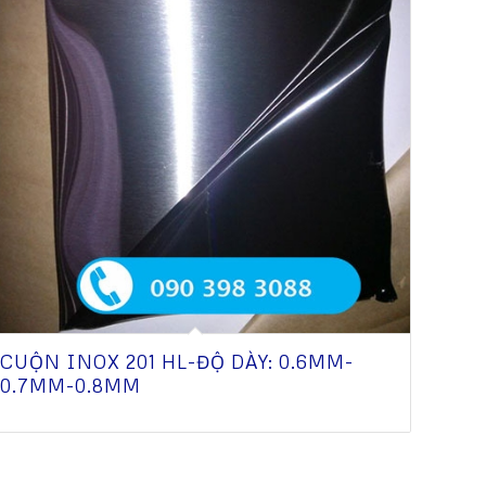
CUỘN INOX 201 HL-ĐỘ DÀY: 0.6MM-
0.7MM-0.8MM