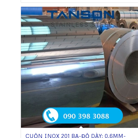
CUỘN INOX 201 BA-ĐỘ DÀY: 0.6MM-