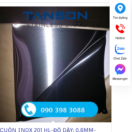
Tìm đường
Hotline
Chat Zalo
Messenger
CUỘN INOX 201 HL-ĐỘ DÀY: 0.6MM-