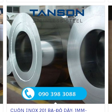
CUỘN INOX 201 BA-ĐỘ DÀY: 1MM-