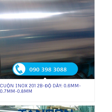
CUỘN INOX 201 2B-ĐỘ DÀY: 0.6MM-
0.7MM-0.8MM