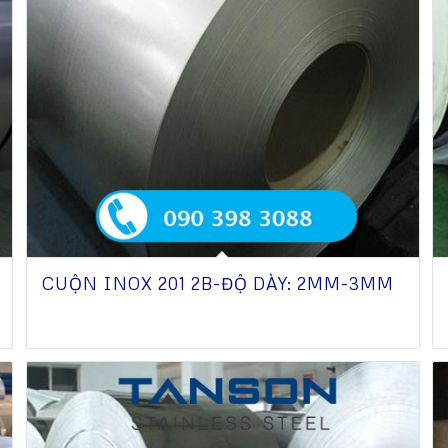
CUỘN INOX 201 2B-ĐỘ DÀY: 2MM-3MM