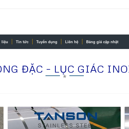
 liệu
Tin tức
Tuyển dụng
Liên hệ
Bảng giá cập nhật
ÔNG ĐẶC – LỤC GIÁC INOX