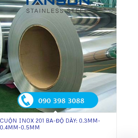
CUỘN INOX 201 BA-ĐỘ DÀY: 0.3MM-
0.4MM-0.5MM