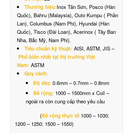
Inox Tân Sơn, Posco (Hàn
Thương hiệu:
Quốc), Bahru (Malaysia), Outo Kumpu ( Phần
Lan), Columbus (Nam Phi), Hyundai (Hàn
Quốc), Tisco (Đài Loan), Acerinox ( Tây Ban
Nha, Bắc Mỹ, Nam Phi).
AISI, ASTM, JIS –
Tiêu chuẩn kỹ thuật:
Phổ biến nhất tại thị trường Việt
ASTM
Nam:
Quy cách:
0.6mm – 0.7mm – 0.8mm
Độ dày:
1000 – 1500mm x Coil –
Bề rộng:
ngoài ra còn cung cấp theo yêu cầu
(
1000 – 1030;
Bề rộng thực tế:
1200 – 1250; 1500 – 1550)