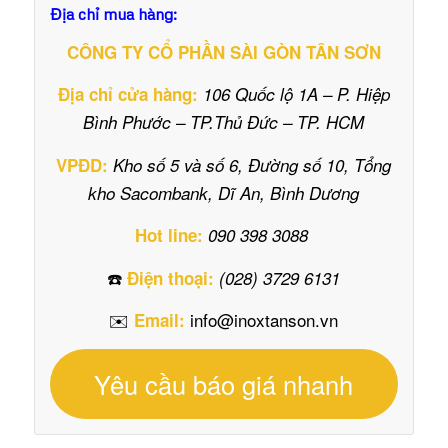
Địa chỉ mua hàng:
CÔNG TY CỔ PHẦN SÀI GÒN TÂN SƠN
Địa chỉ cửa hàng:
106 Quốc lộ 1A – P. Hiệp
Bình Phước – TP.Thủ Đức – TP. HCM
VPĐD:
Kho số 5 và số 6, Đường số 10, Tổng
kho Sacombank, Dĩ An, Bình Dương
Hot line:
090 398 3088
☎️
Điện thoại:
(028) 3729 6131
✉️
info@inoxtanson.vn
Email:
Yêu cầu báo giá nhanh