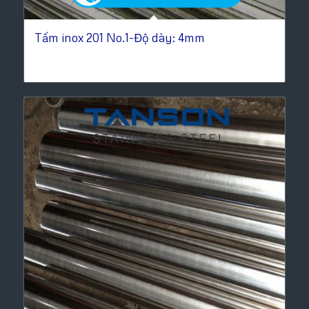
Tấm inox 201 No.1-Độ dày: 4mm