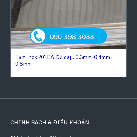
Tấm inox 201 BA-Độ dày: 0.3mm-0.4mm-
0.5mm
CHÍNH SÁCH & ĐIỀU KHOẢN