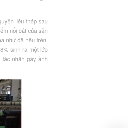
guyên liệu thép sau
iểm nổi bất của sản
óa như đã nêu trên.
18% sinh ra một lớp
 tác nhân gây ảnh