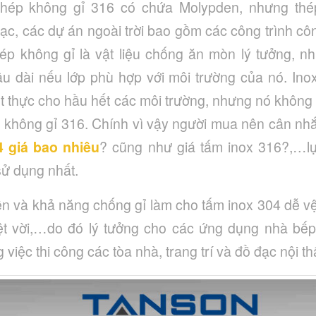
 thép không gỉ 316 có chứa Molypden, nhưng thé
đạc, các dự án ngoài trời bao gồm các công trình cô
p không gỉ là vật liệu chống ăn mòn lý tưởng, nh
âu dài nếu lớp phù hợp với môi trường của nó. Ino
iết thực cho hầu hết các môi trường, nhưng nó khôn
p không gỉ 316. Chính vì vậy người mua nên cân nhắ
4 giá bao nhiêu
? cũng như giá tấm inox 316?,…l
ử dụng nhất.
n và khả năng chống gỉ làm cho tấm inox 304 dễ vệ
yệt vời,…do đó lý tưởng cho các ứng dụng nhà bế
việc thi công các tòa nhà, trang trí và đồ đạc nội th