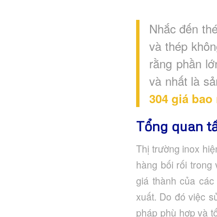
Nhắc đến thé
và thép khôn
rằng phần lớ
và nhất là s
304 giá bao
Tổng quan t
Thị trường inox hi
hàng bối rối tron
giá thành của các
xuất. Do đó việc 
pháp phù hợp và tốt