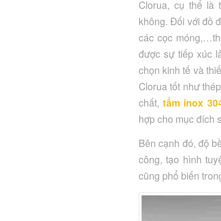
Clorua, cụ thể là
không. Đối với đồ 
các cọc móng,…thé
được sự tiếp xúc l
chọn kinh tế và th
Clorua tốt như thé
chất,
tấm inox 30
hợp cho mục đích s
Bên cạnh đó, độ bề
công, tạo hình tu
cũng phổ biến trong 