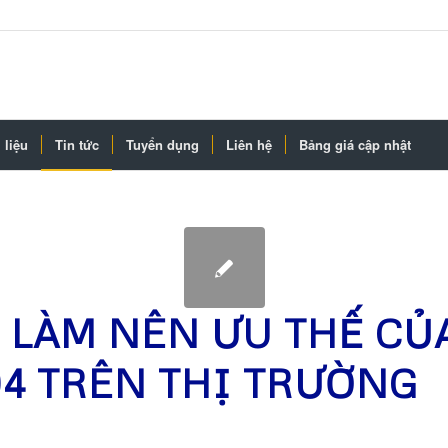
 liệu
Tin tức
Tuyển dụng
Liên hệ
Bảng giá cập nhật
Ì LÀM NÊN ƯU THẾ CỦ
04 TRÊN THỊ TRƯỜNG