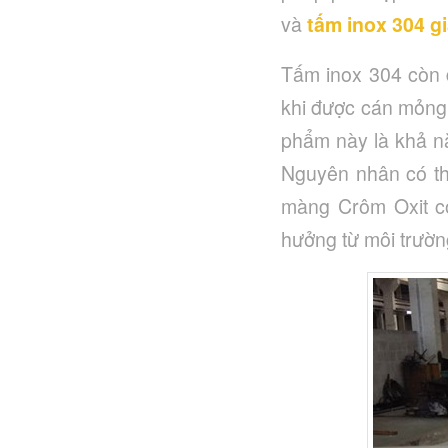
và
tấm inox 304 g
Tấm inox 304 còn đ
khi được cán mỏng 
phẩm này là khả nă
Nguyên nhân có thể
màng Crôm Oxit c
hưởng từ môi trườ