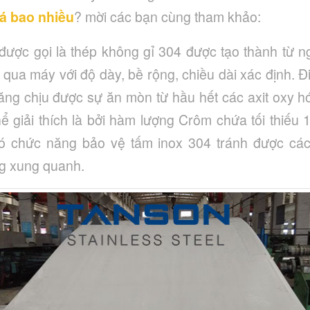
iá bao nhiều
? mời các bạn cùng tham khảo:
ược gọi là thép không gỉ 304 được tạo thành từ n
qua máy với độ dày, bề rộng, chiều dài xác định. Đ
ng chịu được sự ăn mòn từ hầu hết các axit oxy h
 giải thích là bởi hàm lượng Crôm chứa tối thiếu 
ó chức năng bảo vệ tấm inox 304 tránh được các
ng xung quanh.