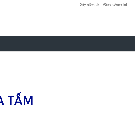
Xây niềm tin - Vững tương lai
A TẤM