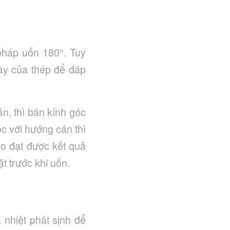
pháp uốn 180°. Tuy
dày của thép để đáp
n, thì bán kính góc
c với hướng cán thì
ảo đạt được kết quả
t trước khi uốn.
 nhiệt phát sịnh để