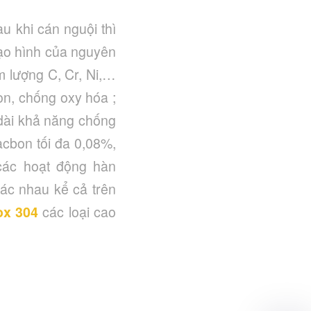
au khi cán nguội thì
 tạo hình của nguyên
m lượng C, Cr, Ni,…
n, chống oxy hóa ;
 dài khả năng chống
acbon tối đa 0,08%,
 các hoạt động hàn
hác nhau kể cả trên
ox 304
các loại cao