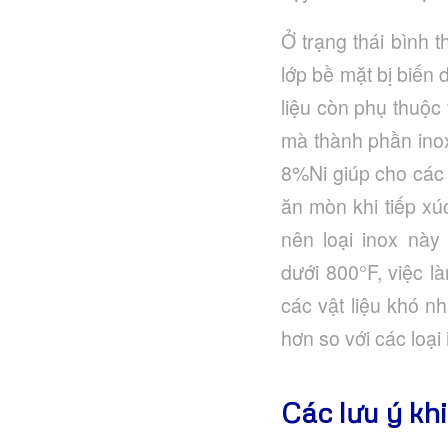
Ở trạng thái bình t
lớp bề mặt bị biến 
liệu còn phụ thuộc
mà thành phần ino
8%Ni giúp cho các 
ăn mòn khi tiếp xú
nên loại inox này
dưới 800°F, việc l
các vật liệu khó n
hơn so với các loại
Các lưu ý kh