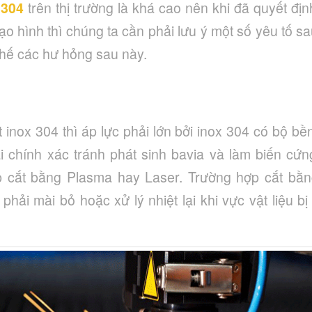
 304
trên thị trường là khá cao nên khi đã quyết địn
ạo hình thì chúng ta cần phải lưu ý một số yêu tố s
chế các hư hỏng sau này.
 inox 304 thì áp lực phải lớn bởi inox 304 có bộ bền
hải chính xác tránh phát sinh bavia và làm biến cứ
 cắt bằng Plasma hay Laser. Trường hợp cắt bằn
phải mài bỏ hoặc xử lý nhiệt lại khi vực vật liệu 