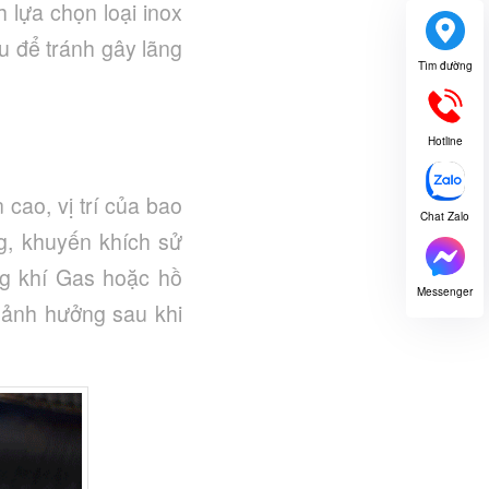
h lựa chọn loại inox
au để tránh gây lãng
Tìm đường
Hotline
 cao, vị trí của bao
Chat Zalo
ng, khuyến khích sử
g khí Gas hoặc hồ
Messenger
bị ảnh hưởng sau khi