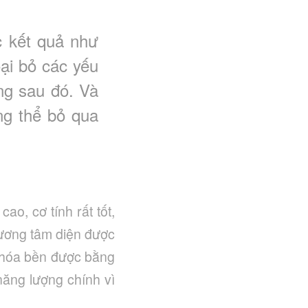
c kết quả như
ại bỏ các yếu
ông sau đó. Và
ng thể bỏ qua
ao, cơ tính rất tốt,
phương tâm diện được
 hóa bền được bằng
năng lượng chính vì