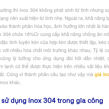
hường thì inox 304 không phát sinh từ tính nhưng s
dạng nên xuất hiện từ tính nhẹ. Ngoài ra, khả năng
 vào thành phần hóa học, ảnh hưởng lớn nhất là hà
x 304 chứa 18%Cr cung cấp khả năng chống ăn mò
đặc tính luyện kim của hợp kim được thiết lập, kéo
c với nhiều hóa chất môi trường khác nhau; Tỷ lệ c
 cũng lý tưởng cho ứng dụng đòi hỏi dẫn nhiệt,
àm lạnh có thể được thực hiện trên nhiều vật liệu k
hất. Cũng vì thành phần cấu tạo như vậy mà
giá in
 inox khác.
i sử dụng inox 304 trong gia công