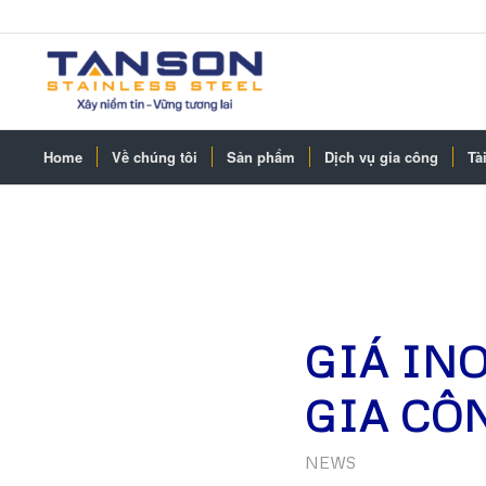
Home
Về chúng tôi
Sản phẩm
Dịch vụ gia công
Tài
GIÁ INO
GIA CÔ
NEWS