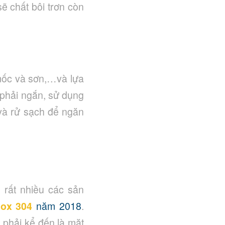
sẽ chất bôi trơn còn
 mốc và sơn,…và lựa
ị phải ngắn, sử dụng
 và rử sạch để ngăn
 rất nhiều các sản
nox 304
năm 2018
.
 phải kể đến là mặt