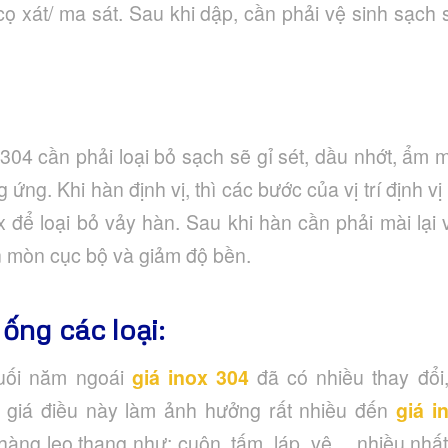
ọ xát/ ma sát. Sau khi dập, cần phải vệ sinh sạch 
 304 cần phải loại bỏ sạch sẽ gỉ sét, dầu nhớt, ẩm
ứng. Khi hàn định vị, thì các bước của vị trí định v
x để loại bỏ vảy hàn. Sau khi hàn cần phải mài lại
n mòn cục bộ và giảm độ bền.
ống các loại:
uối năm ngoái
giá inox 304
đã có nhiều thay đổi,
 giá điều này làm ảnh hưởng rất nhiều đến
giá i
hàng leo thang như: cuộn, tấm, láp, vê,…nhiều nhất