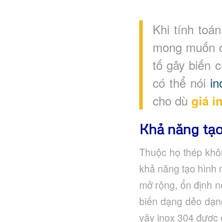
Khi tính toá
mong muốn cầ
tố gây biến c
có thể nói
in
cho dù
giá i
Khả năng tạo
Thuộc họ thép không
khả năng tạo hình n
mở rộng, ổn định 
biến dạng dẻo dạng
vậy inox 304 được 