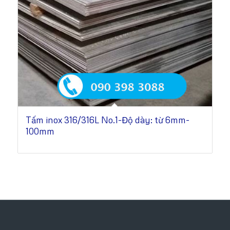
Tấm inox 316/316L No.1-Độ dày: từ 6mm-
100mm