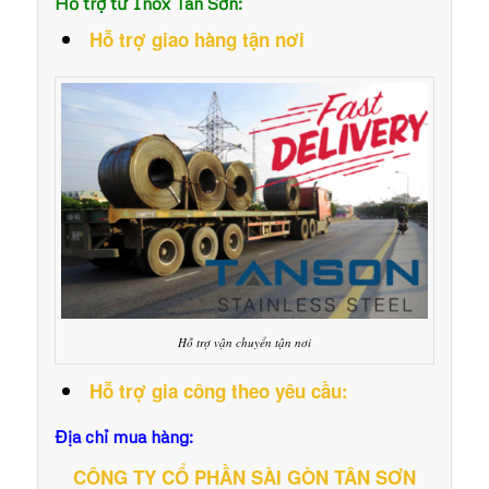
Hỗ trợ từ Inox Tân Sơn:
Hỗ trợ giao hàng tận nơi
Hỗ trợ vận chuyển tận nơi
Hỗ trợ gia công theo yêu cầu:
Địa chỉ mua hàng:
CÔNG TY CỔ PHẦN SÀI GÒN TÂN SƠN