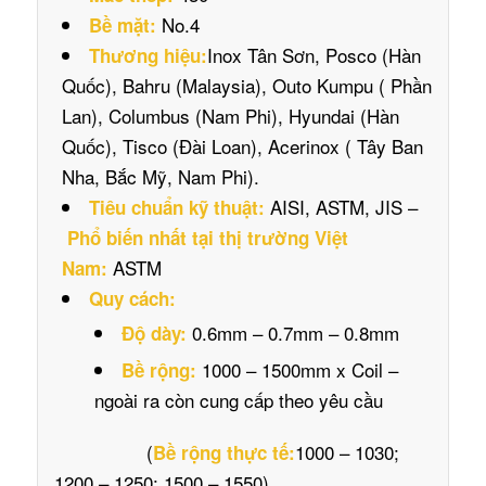
No.4
Bề mặt:
Inox Tân Sơn, Posco (Hàn
Thương hiệu:
Quốc), Bahru (Malaysia), Outo Kumpu ( Phần
Lan), Columbus (Nam Phi), Hyundai (Hàn
Quốc), Tisco (Đài Loan), Acerinox ( Tây Ban
Nha, Bắc Mỹ, Nam Phi).
AISI, ASTM, JIS –
Tiêu chuẩn kỹ thuật:
Phổ biến nhất tại thị trường Việt
ASTM
Nam:
Quy cách:
0.6mm – 0.7mm – 0.8mm
Độ dày:
1000 – 1500mm x Coil –
Bề rộng:
ngoài ra còn cung cấp theo yêu cầu
(
1000 – 1030;
Bề rộng thực tế:
1200 – 1250; 1500 – 1550)