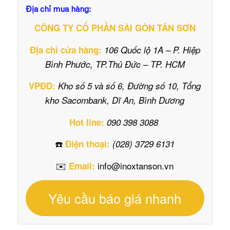
Địa chỉ mua hàng:
CÔNG TY CỔ PHẦN SÀI GÒN TÂN SƠN
Địa chỉ cửa hàng:
106 Quốc lộ 1A – P. Hiệp
Bình Phước, TP.Thủ Đức – TP. HCM
VPĐD:
Kho số 5 và số 6, Đường số 10, Tổng
kho Sacombank, Dĩ An, Bình Dương
Hot line:
090 398 3088
☎️
Điện thoại:
(028) 3729 6131
✉️
info@inoxtanson.vn
Email:
Yêu cầu báo giá nhanh