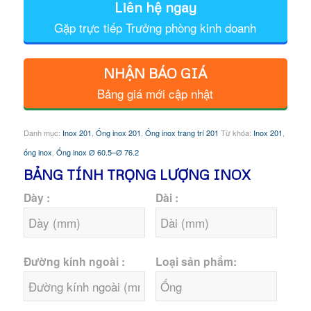
Liên hệ ngay
Gặp trực tiếp Trưởng phòng kinh doanh
NHẬN BÁO GIÁ
Bảng giá mới cập nhật
Danh mục:
Inox 201
,
Ống inox 201
,
Ống inox trang trí 201
Từ khóa:
Inox 201
,
ống inox
,
Ống inox Ø 60.5–Ø 76.2
BẢNG TÍNH TRỌNG LƯỢNG INOX
Dày :
Dài :
Đường kính ngoài :
Loại sản phẩm: