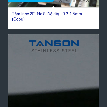
Tấm inox 201 No.8-Độ dày: 0.3-1.5mm
(Copy)