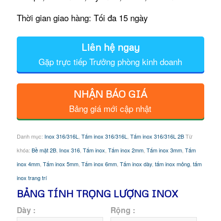
Thời gian giao hàng: Tối đa 15 ngày
Liên hệ ngay
Gặp trực tiếp Trưởng phòng kinh doanh
NHẬN BÁO GIÁ
Bảng giá mới cập nhật
Danh mục:
Inox 316/316L
,
Tấm inox 316/316L
,
Tấm inox 316/316L 2B
Từ
khóa:
Bề mặt 2B
,
Inox 316
,
Tấm inox
,
Tấm inox 2mm
,
Tấm inox 3mm
,
Tấm
inox 4mm
,
Tấm inox 5mm
,
Tấm inox 6mm
,
Tấm inox dày
,
tấm inox mỏng
,
tấm
inox trang trí
BẢNG TÍNH TRỌNG LƯỢNG INOX
Dày :
Rộng :