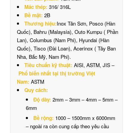
316/ 316L
Mác thép:
2B
Bề mặt:
Inox Tân Sơn, Posco (Hàn
Thương hiệu:
Quốc), Bahru (Malaysia), Outo Kumpu ( Phần
Lan), Columbus (Nam Phi), Hyundai (Hàn
Quốc), Tisco (Đài Loan), Acerinox ( Tây Ban
Nha, Bắc Mỹ, Nam Phi).
AISI, ASTM, JIS –
Tiêu chuẩn kỹ thuật:
Phổ biến nhất tại thị trường Việt
ASTM
Nam:
Quy cách:
2mm – 3mm – 4mm – 5mm –
Độ dày:
6mm
1000 – 1500mm x 6000mm
Bề rộng:
– ngoài ra còn cung cấp theo yêu cầu