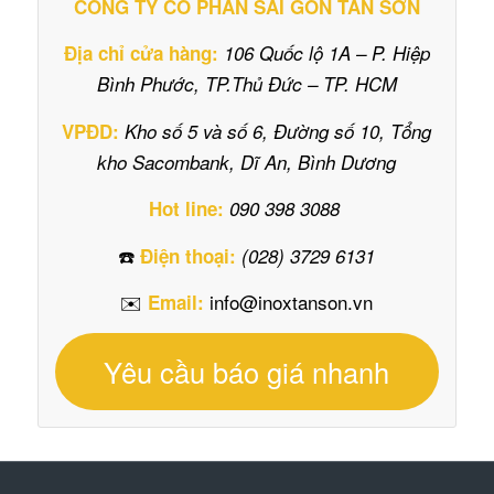
CÔNG TY CỔ PHẦN SÀI GÒN TÂN SƠN
Địa chỉ cửa hàng:
106 Quốc lộ 1A – P. Hiệp
Bình Phước, TP.Thủ Đức – TP. HCM
VPĐD:
Kho số 5 và số 6, Đường số 10, Tổng
kho Sacombank, Dĩ An, Bình Dương
Hot line:
090 398 3088
☎️
Điện thoại:
(028) 3729 6131
✉️
info@inoxtanson.vn
Email:
Yêu cầu báo giá nhanh