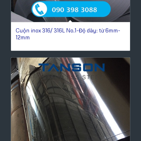
Cuộn inox 316/ 316L No.1-Độ dày: từ 6mm-
12mm