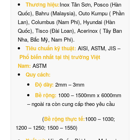
Inox Tân Sơn, Posco (Hàn
Thương hiệu:
Quốc), Bahru (Malaysia), Outo Kumpu ( Phần
Lan), Columbus (Nam Phi), Hyundai (Hàn
Quốc), Tisco (Đài Loan), Acerinox ( Tây Ban
Nha, Bắc Mỹ, Nam Phi).
AISI, ASTM, JIS –
Tiêu chuẩn kỹ thuật:
Phổ biến nhất tại thị trường Việt
ASTM
Nam:
Quy cách:
2mm – 3mm
Độ dày:
1000 – 1500mm x 6000mm
Bề rộng:
– ngoài ra còn cung cấp theo yêu cầu
(
1000 – 1030;
Bề rộng thực tế:
1200 – 1250; 1500 – 1550)