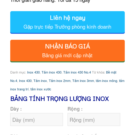
Liên hệ ngay
Gặp trực tiếp Trưởng phòng kinh doanh
NHẬN BÁO GIÁ
Bảng giá mới cập nhật
Danh mục:
Inox 430
,
Tấm inox 430
,
Tấm inox 430 No.4
Từ khóa:
Bề mặt
No.4
,
Inox 430
,
Tấm inox
,
Tấm inox 2mm
,
Tấm inox 3mm
,
tấm inox mỏng
,
tấm
inox trang trí
,
tấm inox xước
BẢNG TÍNH TRỌNG LƯỢNG INOX
Dày :
Rộng :