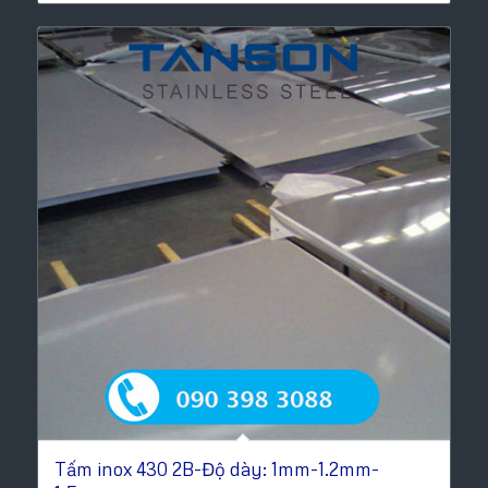
Tấm inox 430 2B-Độ dày: 1mm-1.2mm-