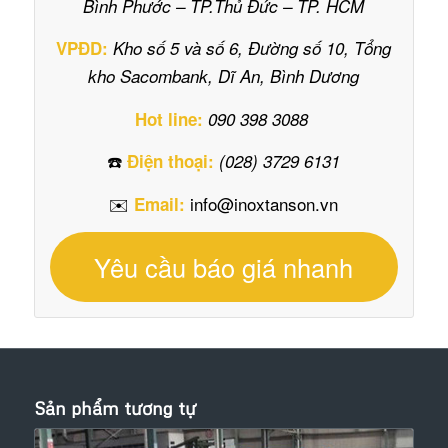
Bình Phước – TP.Thủ Đức – TP. HCM
VPĐD:
Kho số 5 và số 6, Đường số 10, Tổng
kho Sacombank, Dĩ An, Bình Dương
Hot line:
090 398 3088
☎️
Điện thoại:
(028) 3729 6131
✉️
info@inoxtanson.vn
Email:
Yêu cầu báo giá nhanh
Sản phẩm tương tự