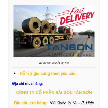
Hỗ trợ vận chuyển tận nơi
Hỗ trợ gia công theo yêu cầu:
Địa chỉ mua hàng:
CÔNG TY CỔ PHẦN SÀI GÒN TÂN SƠN
Địa chỉ cửa hàng:
106 Quốc lộ 1A – P. Hiệp