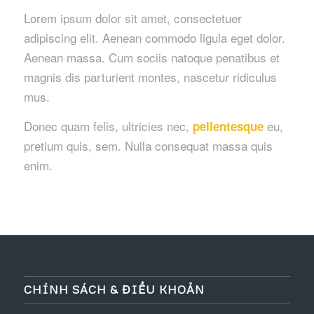
Lorem ipsum dolor sit amet, consectetuer
adipiscing elit. Aenean commodo ligula eget dolor.
Aenean massa. Cum sociis natoque penatibus et
magnis dis parturient montes, nascetur ridiculus
mus.
Donec quam felis, ultricies nec,
eu,
pellentesque
pretium quis, sem. Nulla consequat massa quis
enim.
CHÍNH SÁCH & ĐIỀU KHOẢN