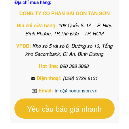
Địa chỉ mua hàng:
CÔNG TY CỔ PHẦN SÀI GÒN TÂN SƠN
Địa chỉ cửa hàng:
106 Quốc lộ 1A – P. Hiệp
Bình Phước, TP.Thủ Đức – TP. HCM
VPĐD:
Kho số 5 và số 6, Đường số 10, Tổng
kho Sacombank, Dĩ An, Bình Dương
Hot line:
090 398 3088
☎️
Điện thoại:
(028) 3729 6131
✉️
info@inoxtanson.vn
Email:
Yêu cầu báo giá nhanh