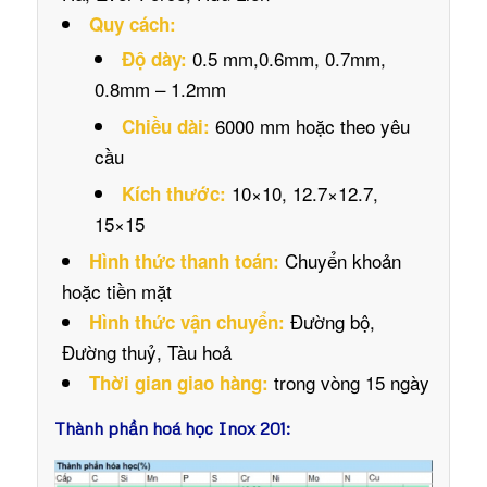
Quy cách:
0.5 mm,0.6mm, 0.7mm,
Độ dày:
0.8mm – 1.2mm
6000 mm hoặc theo yêu
Chiều dài:
cầu
10×10, 12.7×12.7,
Kích thước:
15×15
Chuyển khoản
Hình thức thanh toán:
hoặc tiền mặt
Đường bộ,
Hình thức vận chuyển:
Đường thuỷ, Tàu hoả
trong vòng 15 ngày
Thời gian giao hàng:
Thành phần hoá học Inox 201: