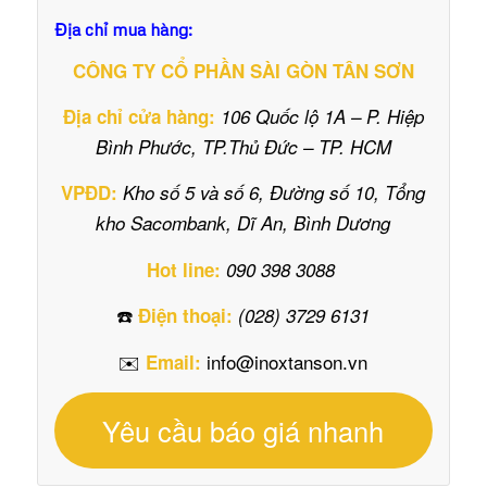
Địa chỉ mua hàng:
CÔNG TY CỔ PHẦN SÀI GÒN TÂN SƠN
Địa chỉ cửa hàng:
106 Quốc lộ 1A – P. Hiệp
Bình Phước, TP.Thủ Đức – TP. HCM
VPĐD:
Kho số 5 và số 6, Đường số 10, Tổng
kho Sacombank, Dĩ An, Bình Dương
Hot line:
090 398 3088
☎️
Điện thoại:
(028) 3729 6131
✉️
info@inoxtanson.vn
Email:
Yêu cầu báo giá nhanh