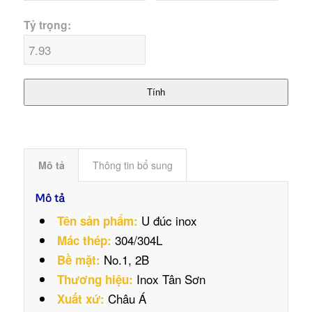
Tỷ trọng:
Tính
Mô tả
Thông tin bổ sung
Mô tả
U đúc inox
Tên sản phẩm:
304/304L
Mác thép:
No.1, 2B
Bề mặt:
Inox Tân Sơn
Thương hiệu:
Châu Á
Xuất xứ: