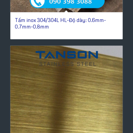
Tấm inox 304/304L HL-Độ dày: 0.6mm-
0.7mm-0.8mm